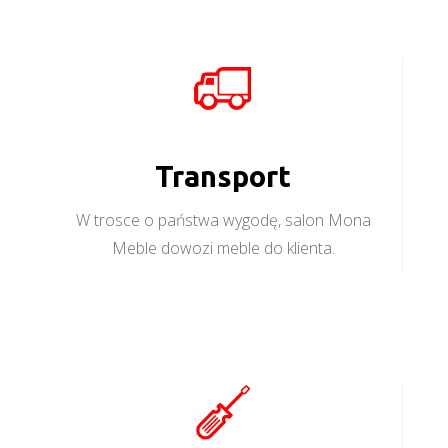
Transport
W trosce o państwa wygodę, salon Mona
Meble dowozi meble do klienta.