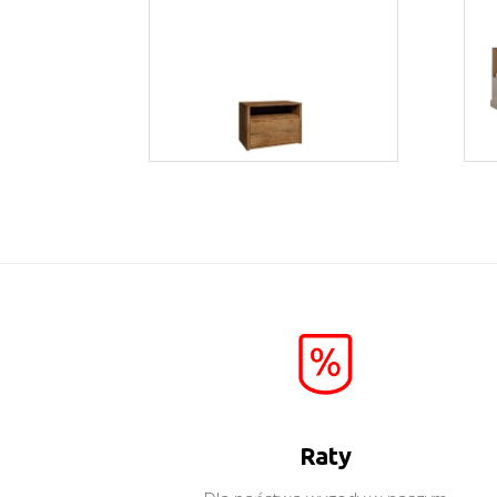
Montana SN
Więcej
Raty