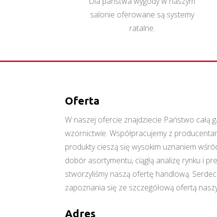
Dla państwa wygody w naszym
salonie oferowane są systemy
ratalne.
Oferta
W naszej ofercie znajdziecie Państwo cał
wzornictwie. Współpracujemy z producentami
produkty cieszą się wysokim uznaniem wśród
dobór asortymentu, ciągłą analizę rynku i p
stworzyliśmy naszą ofertę handlową. Serde
zapoznania się ze szczegółową ofertą naszy
Adres