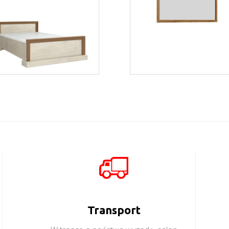
Royal L1
Montana LS
Więcej
Więcej
Transport