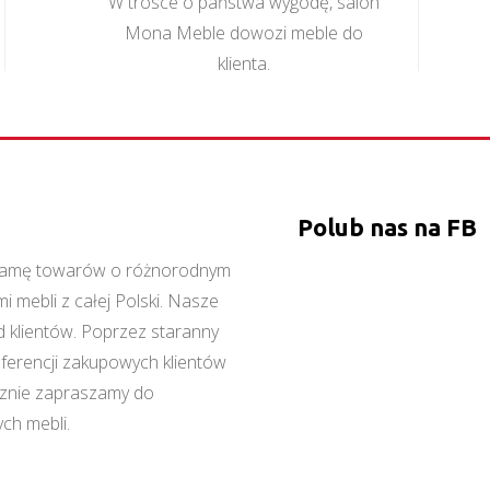
W trosce o państwa wygodę, salon
Mona Meble dowozi meble do
klienta.
Polub nas na FB
ą gamę towarów o różnorodnym
 mebli z całej Polski. Nasze
 klientów. Poprzez staranny
referencji zakupowych klientów
cznie zapraszamy do
ch mebli.