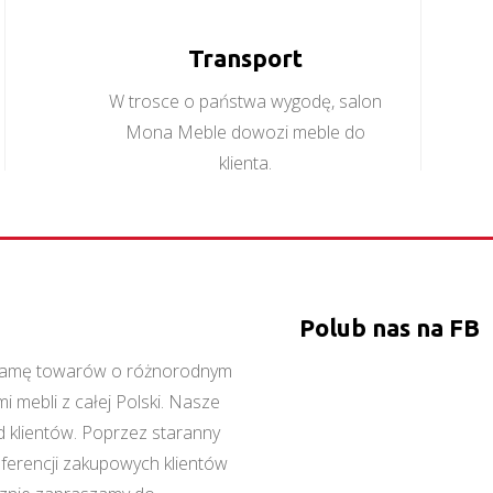
Transport
W trosce o państwa wygodę, salon
Mona Meble dowozi meble do
klienta.
Polub nas na FB
ą gamę towarów o różnorodnym
 mebli z całej Polski. Nasze
 klientów. Poprzez staranny
referencji zakupowych klientów