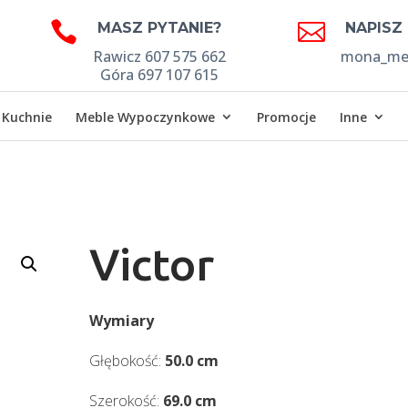


MASZ PYTANIE?
NAPISZ
Rawicz 607 575 662
mona_meb
Góra 697 107 615
Kuchnie
Meble Wypoczynkowe
Promocje
Inne
Victor
Wymiary
Głębokość:
50.0 cm
Szerokość:
69.0 cm