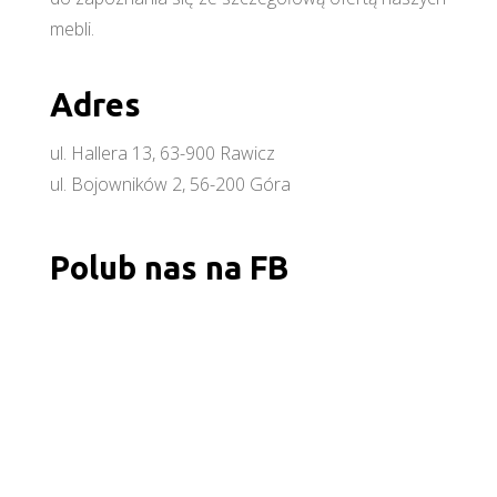
mebli.
Adres
ul. Hallera 13, 63-900 Rawicz
ul. Bojowników 2, 56-200 Góra
Polub nas na FB