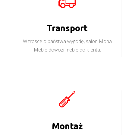
Transport
W trosce o państwa wygodę, salon Mona
Meble dowozi meble do klienta.
Montaż