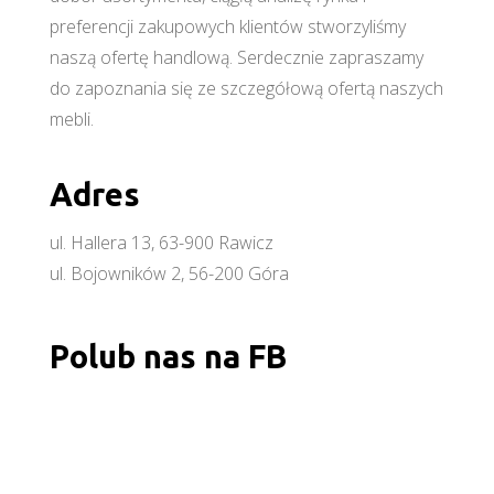
preferencji zakupowych klientów stworzyliśmy
naszą ofertę handlową. Serdecznie zapraszamy
do zapoznania się ze szczegółową ofertą naszych
mebli.
Adres
ul. Hallera 13, 63-900 Rawicz
ul. Bojowników 2, 56-200 Góra
Polub nas na FB