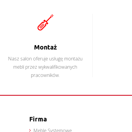
/L
Montaż
Nasz salon oferuje usługę montażu
mebli przez wykwalifikowanych
pracowników.
Firma
Meble Systemowe