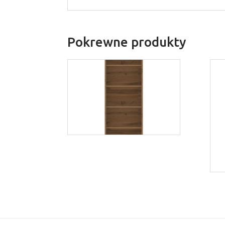
Pokrewne produkty
Regał Tahoe TA11
Więcej