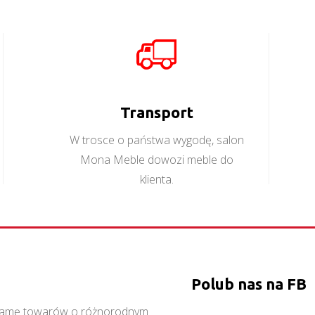
Witryna Tahoe TA13
Regał Tahoe TA10 P
Więcej
Więcej
Transport
W trosce o państwa wygodę, salon
Mona Meble dowozi meble do
klienta.
Polub nas na FB
ą gamę towarów o różnorodnym