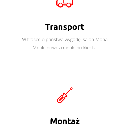
Transport
W trosce o państwa wygodę, salon Mona
Meble dowozi meble do klienta.
Montaż