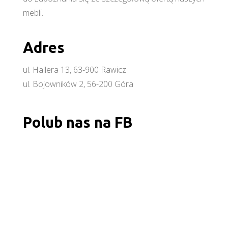
mebli.
Adres
ul. Hallera 13, 63-900 Rawicz
ul. Bojowników 2, 56-200 Góra
Polub nas na FB