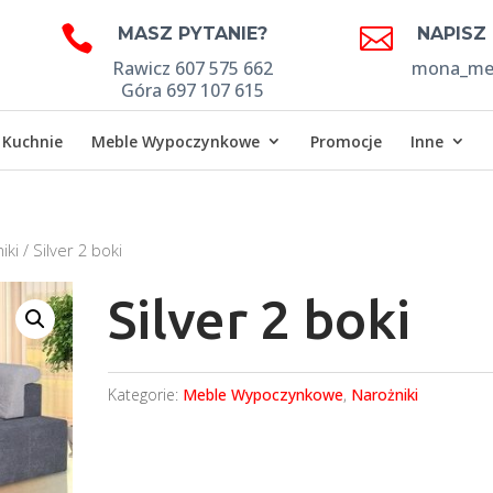


MASZ PYTANIE?
NAPISZ
Rawicz 607 575 662
mona_meb
Góra 697 107 615
Kuchnie
Meble Wypoczynkowe
Promocje
Inne
iki
/ Silver 2 boki
Silver 2 boki
Kategorie:
Meble Wypoczynkowe
,
Narożniki