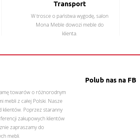
Transport
W trosce o państwa wygodę, salon
Mona Meble dowozi meble do
klienta.
Polub nas na FB
ą gamę towarów o różnorodnym
 mebli z całej Polski. Nasze
 klientów. Poprzez staranny
referencji zakupowych klientów
cznie zapraszamy do
ch mebli.