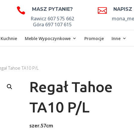


MASZ PYTANIE?
NAPISZ
Rawicz 607 575 662
mona_meb
Góra 697 107 615
Kuchnie
Meble Wypoczynkowe
Promocje
Inne
egał Tahoe TA10 P/L
Regał Tahoe
TA10 P/L
szer.57cm