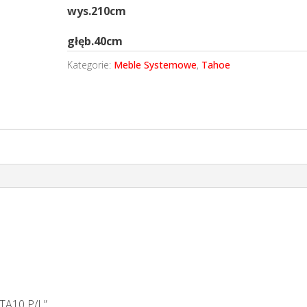
wys.210cm
głęb.40cm
Kategorie:
Meble Systemowe
,
Tahoe
 TA10 P/L”