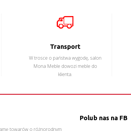
Orient K3DS
Aspen W2D
Więcej
Więcej
Transport
W trosce o państwa wygodę, salon
Mona Meble dowozi meble do
klienta.
Polub nas na FB
ą gamę towarów o różnorodnym