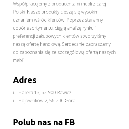
Współpracujemy z producentami mebli z całej
Polski. Nasze produkty cieszą się wysokim
uznaniem wśród klientów. Poprzez staranny
dobór asortymentu, ciągłą analizę rynku i
preferencji zakupowych klientów stworzyliśmy
naszą ofertę handlową. Serdecznie zapraszamy
do zapoznania się ze szczegółową ofertą naszych
mebli.
Adres
ul. Hallera 13, 63-900 Rawicz
ul. Bojowników 2, 56-200 Góra
Polub nas na FB