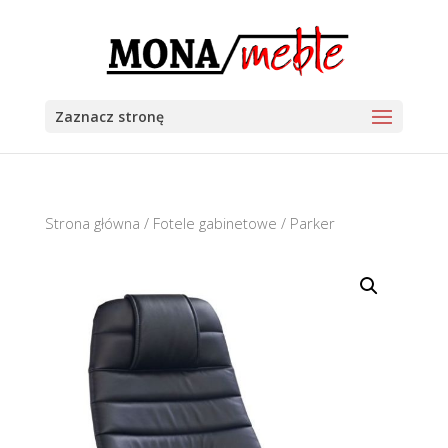
Zaznacz stronę
Strona główna
/
Fotele gabinetowe
/ Parker