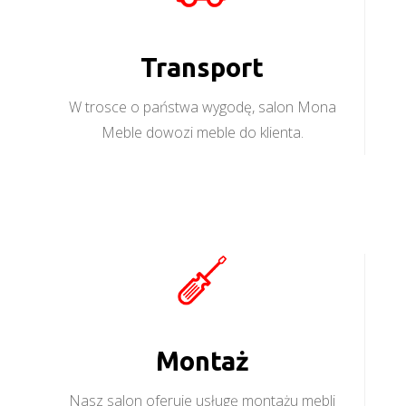
Transport
W trosce o państwa wygodę, salon Mona
Meble dowozi meble do klienta.
Montaż
Nasz salon oferuje usługę montażu mebli