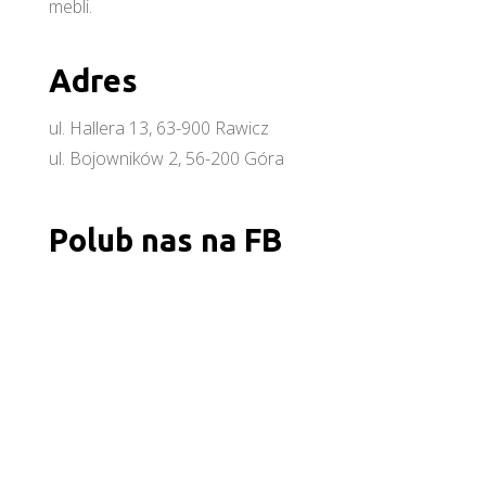
mebli.
Adres
ul. Hallera 13, 63-900 Rawicz
ul. Bojowników 2, 56-200 Góra
Polub nas na FB