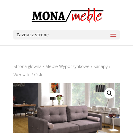
Zaznacz stronę
Strona główna
/
Meble Wypoczynkowe
/
Kanapy /
Wersalki
/ Oslo