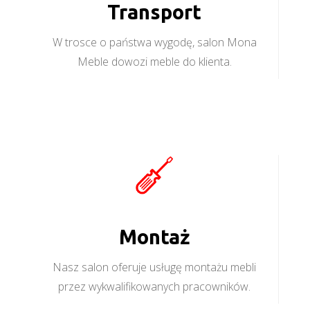
Transport
W trosce o państwa wygodę, salon Mona
Meble dowozi meble do klienta.
Montaż
Nasz salon oferuje usługę montażu mebli
przez wykwalifikowanych pracowników.