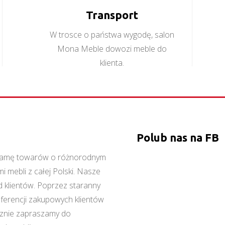
Transport
W trosce o państwa wygodę, salon
Mona Meble dowozi meble do
klienta.
Polub nas na FB
ą gamę towarów o różnorodnym
 mebli z całej Polski. Nasze
 klientów. Poprzez staranny
referencji zakupowych klientów
cznie zapraszamy do