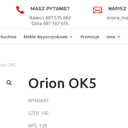


MASZ PYTANIE?
NAPISZ
Rawicz 607 575 662
mona_meb
Góra 697 107 615
Kuchnie
Meble Wypoczynkowe
Promocje
Inne
rion OK5
Orion OK5
WYMIARY:
SZER. 145
WYS. 109