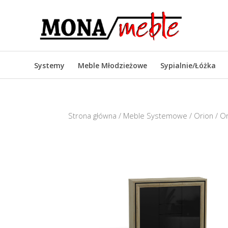
Systemy
Meble Młodzieżowe
Sypialnie/Łóżka
Strona główna
/
Meble Systemowe
/
Orion
/ O