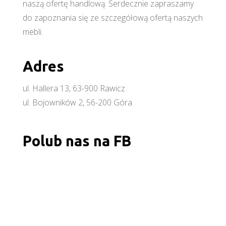
naszą ofertę handlową. Serdecznie zapraszamy
do zapoznania się ze szczegółową ofertą naszych
mebli.
Adres
ul. Hallera 13, 63-900 Rawicz
ul. Bojowników 2, 56-200 Góra
Polub nas na FB