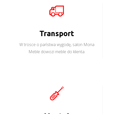
Transport
W trosce o państwa wygodę, salon Mona
Meble dowozi meble do klienta.