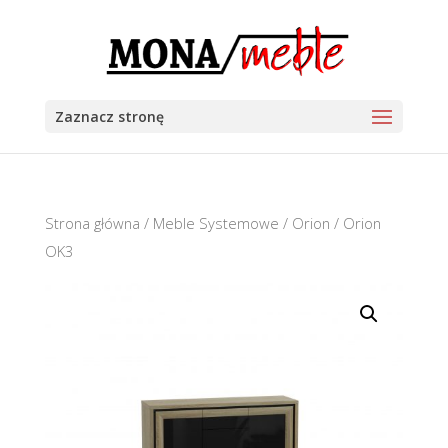
Zaznacz stronę
Strona główna
/
Meble Systemowe
/
Orion
/ Orion
OK3