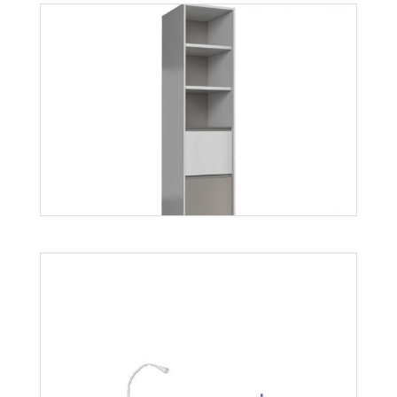
Mobi MO7
Więcej
Mati R2S