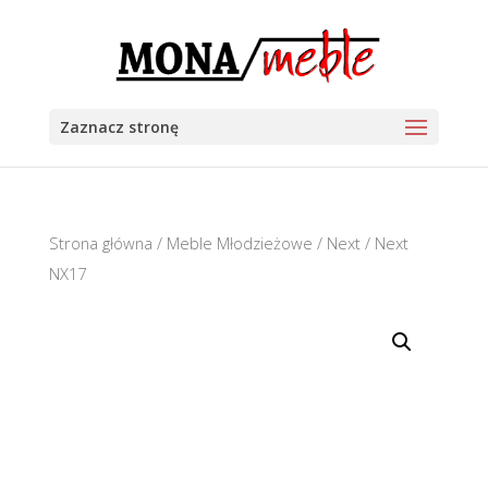
Zaznacz stronę
Strona główna
/
Meble Młodzieżowe
/
Next
/ Next
NX17