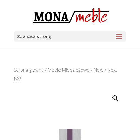
Zaznacz stronę
Strona główna
/
Meble Młodzieżowe
/
Next
/ Next
NX9