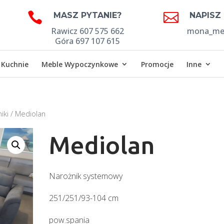


MASZ PYTANIE?
NAPISZ
Rawicz 607 575 662
mona_meb
Góra 697 107 615
Kuchnie
Meble Wypoczynkowe
Promocje
Inne
iki
/ Mediolan
Mediolan
Narożnik systemowy
251/251/93-104 cm
pow.spania