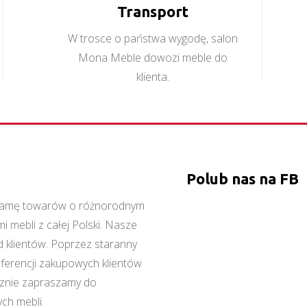
Transport
W trosce o państwa wygodę, salon
Mona Meble dowozi meble do
klienta.
Polub nas na FB
ą gamę towarów o różnorodnym
 mebli z całej Polski. Nasze
 klientów. Poprzez staranny
referencji zakupowych klientów
cznie zapraszamy do
ch mebli.