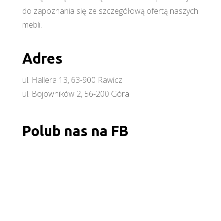
do zapoznania się ze szczegółową ofertą naszych
mebli.
Adres
ul. Hallera 13, 63-900 Rawicz
ul. Bojowników 2, 56-200 Góra
Polub nas na FB