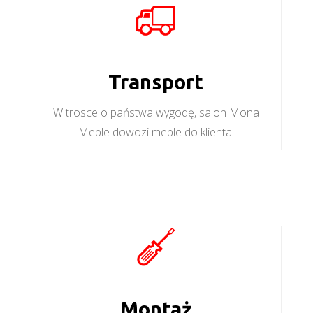
Transport
W trosce o państwa wygodę, salon Mona
Meble dowozi meble do klienta.
Montaż