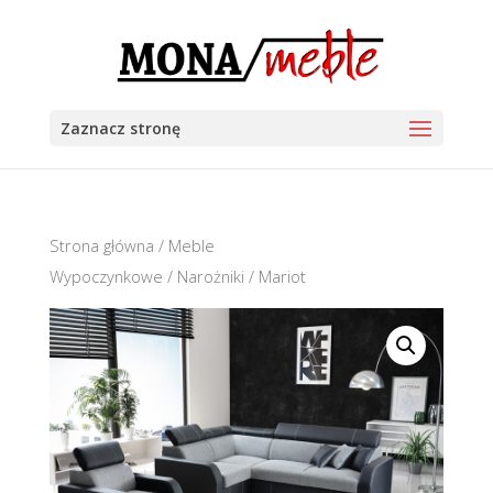
Zaznacz stronę
Strona główna
/
Meble
Wypoczynkowe
/
Narożniki
/ Mariot