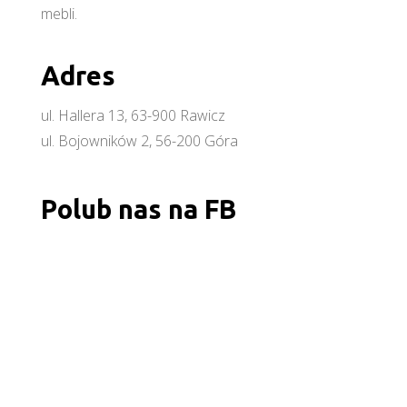
mebli.
Adres
ul. Hallera 13, 63-900 Rawicz
ul. Bojowników 2, 56-200 Góra
Polub nas na FB