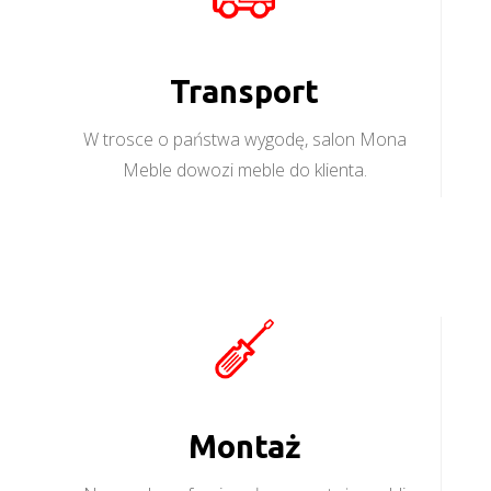
Transport
W trosce o państwa wygodę, salon Mona
Meble dowozi meble do klienta.
Montaż