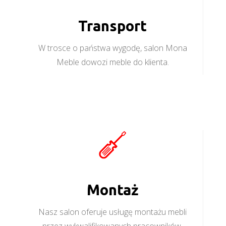
Transport
W trosce o państwa wygodę, salon Mona
Meble dowozi meble do klienta.
Montaż
Nasz salon oferuje usługę montażu mebli
przez wykwalifikowanych pracowników.