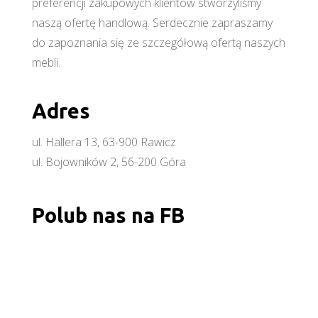
preferencji zakupowych klientów stworzyliśmy
naszą ofertę handlową. Serdecznie zapraszamy
do zapoznania się ze szczegółową ofertą naszych
mebli.
Adres
ul. Hallera 13, 63-900 Rawicz
ul. Bojowników 2, 56-200 Góra
Polub nas na FB