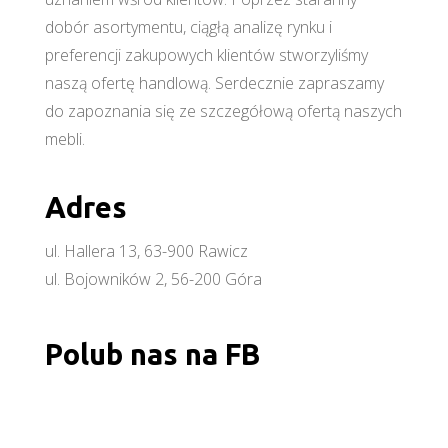
dobór asortymentu, ciągłą analizę rynku i
preferencji zakupowych klientów stworzyliśmy
naszą ofertę handlową. Serdecznie zapraszamy
do zapoznania się ze szczegółową ofertą naszych
mebli.
Adres
ul. Hallera 13, 63-900 Rawicz
ul. Bojowników 2, 56-200 Góra
Polub nas na FB