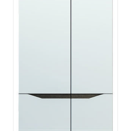
Lionel LI3
Więcej