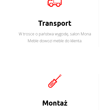
Transport
W trosce o państwa wygodę, salon Mona
Meble dowozi meble do klienta.
Montaż