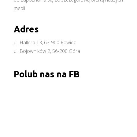
mebli.
Adres
ul. Hallera 13, 63-900 Rawicz
ul. Bojowników 2, 56-200 Góra
Polub nas na FB