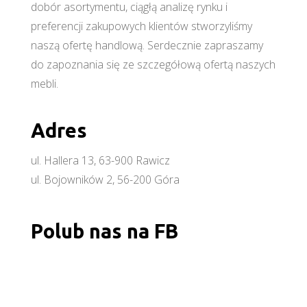
dobór asortymentu, ciągłą analizę rynku i
preferencji zakupowych klientów stworzyliśmy
naszą ofertę handlową. Serdecznie zapraszamy
do zapoznania się ze szczegółową ofertą naszych
mebli.
Adres
ul. Hallera 13, 63-900 Rawicz
ul. Bojowników 2, 56-200 Góra
Polub nas na FB