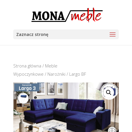
Zaznacz stronę
Strona główna
/
Meble
Wypoczynkowe
/
Narożniki
/ Largo BF