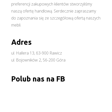
preferencji zakupowych klientów stworzyliśmy
naszą ofertę handlową. Serdecznie zapraszamy
do zapoznania się ze szczegółową ofertą naszych
mebli.
Adres
ul. Hallera 13, 63-900 Rawicz
ul. Bojowników 2, 56-200 Góra
Polub nas na FB