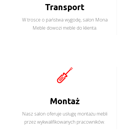
Transport
W trosce o państwa wygodę, salon Mona
Meble dowozi meble do klienta.
Montaż
Nasz salon oferuje usługę montażu mebli
przez wykwalifikowanych pracowników.