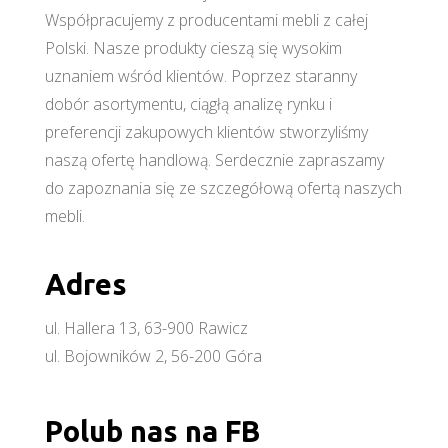
Współpracujemy z producentami mebli z całej
Polski. Nasze produkty cieszą się wysokim
uznaniem wśród klientów. Poprzez staranny
dobór asortymentu, ciągłą analizę rynku i
preferencji zakupowych klientów stworzyliśmy
naszą ofertę handlową. Serdecznie zapraszamy
do zapoznania się ze szczegółową ofertą naszych
mebli.
Adres
ul. Hallera 13, 63-900 Rawicz
ul. Bojowników 2, 56-200 Góra
Polub nas na FB