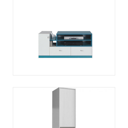
Mobi MO7
Więcej