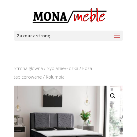
Zaznacz stronę
Strona główna
/
Sypialnie/Łóżka
/
Łoża
tapicerowane
/ Kolumbia