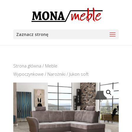
Zaznacz stronę
Strona główna
/
Meble
Wypoczynkowe
/
Narożniki
/ Jukon soft