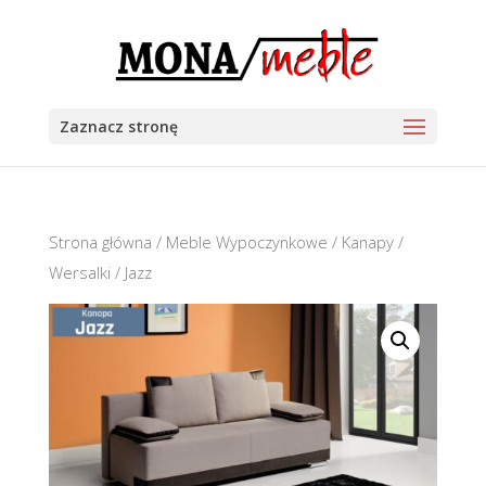
Zaznacz stronę
Strona główna
/
Meble Wypoczynkowe
/
Kanapy /
Wersalki
/ Jazz