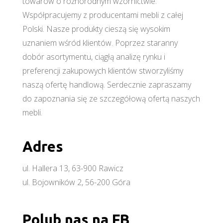
towarów o różnorodnym wzornictwie.
Współpracujemy z producentami mebli z całej
Polski. Nasze produkty cieszą się wysokim
uznaniem wśród klientów. Poprzez staranny
dobór asortymentu, ciągłą analizę rynku i
preferencji zakupowych klientów stworzyliśmy
naszą ofertę handlową. Serdecznie zapraszamy
do zapoznania się ze szczegółową ofertą naszych
mebli.
Adres
ul. Hallera 13, 63-900 Rawicz
ul. Bojowników 2, 56-200 Góra
Polub nas na FB