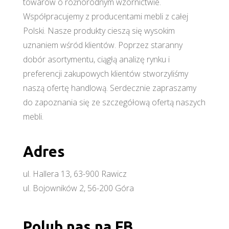
towarów o różnorodnym wzornictwie.
Współpracujemy z producentami mebli z całej
Polski. Nasze produkty cieszą się wysokim
uznaniem wśród klientów. Poprzez staranny
dobór asortymentu, ciągłą analizę rynku i
preferencji zakupowych klientów stworzyliśmy
naszą ofertę handlową. Serdecznie zapraszamy
do zapoznania się ze szczegółową ofertą naszych
mebli.
Adres
ul. Hallera 13, 63-900 Rawicz
ul. Bojowników 2, 56-200 Góra
Polub nas na FB