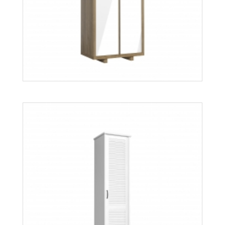
Orient K2D
Więcej