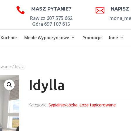


MASZ PYTANIE?
NAPISZ
Rawicz 607 575 662
mona_meb
Góra 697 107 615
Kuchnie
Meble Wypoczynkowe
Promocje
Inne
rowane
/ Idylla
Idylla
Kategorie:
Sypialnie/Łóżka
,
Łoża tapicerowane