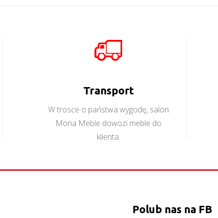
Kora KS2
Montana L2
Więcej
Więcej
Transport
W trosce o państwa wygodę, salon
Mona Meble dowozi meble do
klienta.
Polub nas na FB