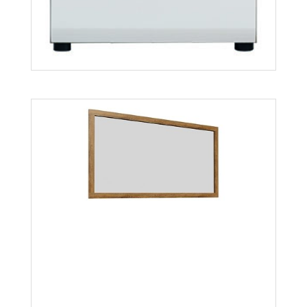
Więcej
Lionel LI13
Więcej