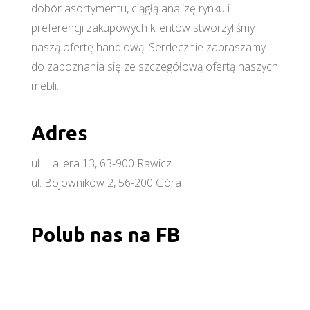
dobór asortymentu, ciągłą analizę rynku i
preferencji zakupowych klientów stworzyliśmy
naszą ofertę handlową. Serdecznie zapraszamy
do zapoznania się ze szczegółową ofertą naszych
mebli.
Adres
ul. Hallera 13, 63-900 Rawicz
ul. Bojowników 2, 56-200 Góra
Polub nas na FB