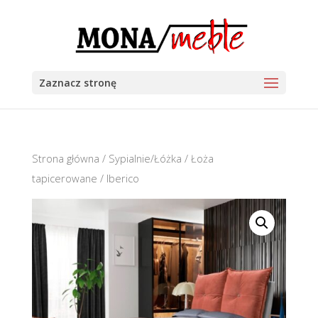
Zaznacz stronę
Strona główna
/
Sypialnie/Łóżka
/
Łoża
tapicerowane
/ Iberico