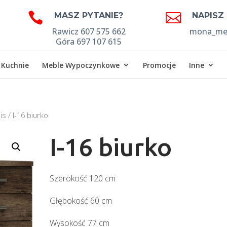


MASZ PYTANIE?
NAPISZ
Rawicz 607 575 662
mona_meb
Góra 697 107 615
Kuchnie
Meble Wypoczynkowe
Promocje
Inne
is
/ I-16 biurko
I-16 biurko
Szerokość 120 cm
Głębokość 60 cm
Wysokość 77 cm