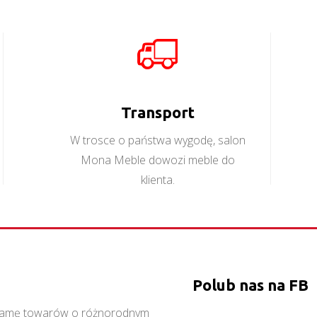
Orient K3D
Orient K2D
Więcej
Więcej
Transport
W trosce o państwa wygodę, salon
Mona Meble dowozi meble do
klienta.
Polub nas na FB
ą gamę towarów o różnorodnym