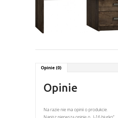
Opinie (0)
Opinie
Na razie nie ma opinii o produkcie.
Napisz pierwszą opinię o „I-16 biurko”