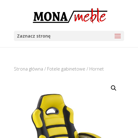
Zaznacz stronę
Strona główna
/
Fotele gabinetowe
/ Hornet