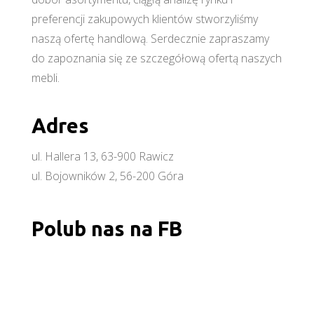
preferencji zakupowych klientów stworzyliśmy
naszą ofertę handlową. Serdecznie zapraszamy
do zapoznania się ze szczegółową ofertą naszych
mebli.
Adres
ul. Hallera 13, 63-900 Rawicz
ul. Bojowników 2, 56-200 Góra
Polub nas na FB