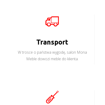
Transport
W trosce o państwa wygodę, salon Mona
Meble dowozi meble do klienta.