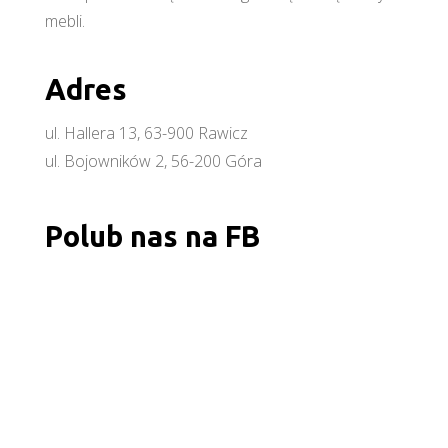
mebli.
Adres
ul. Hallera 13, 63-900 Rawicz
ul. Bojowników 2, 56-200 Góra
Polub nas na FB