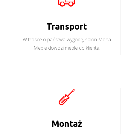
Transport
W trosce o państwa wygodę, salon Mona
Meble dowozi meble do klienta.
Montaż