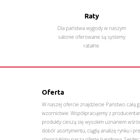
Raty
Dla państwa wygody w naszym
salonie oferowane są systemy
ratalne.
Oferta
W naszej ofercie znajdziecie Państwo cał
wzornictwie. Współpracujemy z producentami
produkty cieszą się wysokim uznaniem wśród
dobór asortymentu, ciągłą analizę rynku i p
stworzyliśmy naszą ofertę handlową. Serde