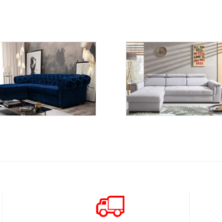
Valentino
Umbria III
Więcej
Więcej