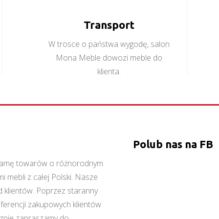
Transport
W trosce o państwa wygodę, salon
Mona Meble dowozi meble do
klienta.
Polub nas na FB
ą gamę towarów o różnorodnym
 mebli z całej Polski. Nasze
 klientów. Poprzez staranny
referencji zakupowych klientów
cznie zapraszamy do