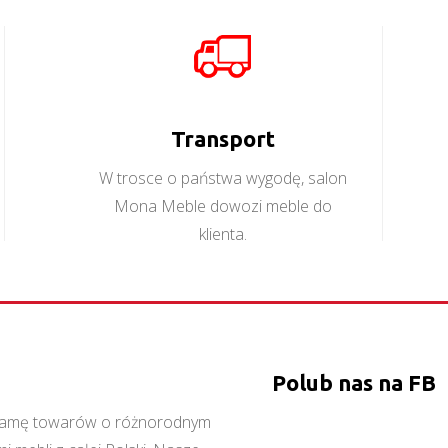
Transport
W trosce o państwa wygodę, salon
Mona Meble dowozi meble do
klienta.
Polub nas na FB
ą gamę towarów o różnorodnym