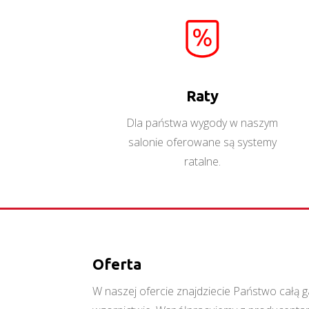
Raty
Dla państwa wygody w naszym
salonie oferowane są systemy
ratalne.
Oferta
W naszej ofercie znajdziecie Państwo cał