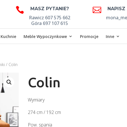


MASZ PYTANIE?
NAPISZ
Rawicz 607 575 662
mona_meb
Góra 697 107 615
Kuchnie
Meble Wypoczynkowe
Promocje
Inne
iki
/ Colin
Colin
Wymiary
274 cm / 192 cm
Pow. spania