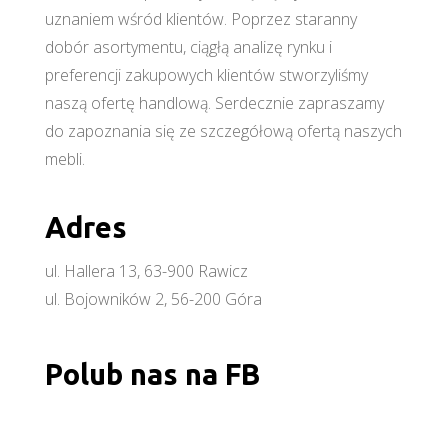
uznaniem wśród klientów. Poprzez staranny
dobór asortymentu, ciągłą analizę rynku i
preferencji zakupowych klientów stworzyliśmy
naszą ofertę handlową. Serdecznie zapraszamy
do zapoznania się ze szczegółową ofertą naszych
mebli.
Adres
ul. Hallera 13, 63-900 Rawicz
ul. Bojowników 2, 56-200 Góra
Polub nas na FB