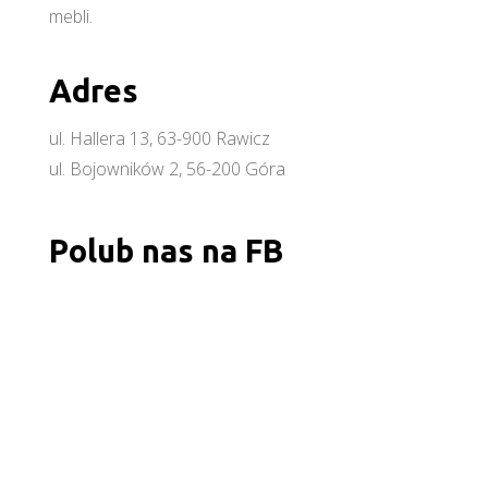
mebli.
Adres
ul. Hallera 13, 63-900 Rawicz
ul. Bojowników 2, 56-200 Góra
Polub nas na FB