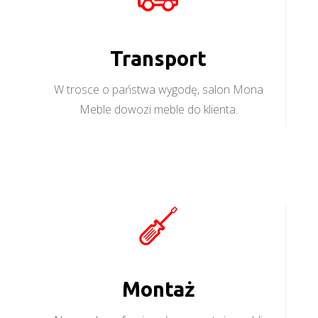
Transport
W trosce o państwa wygodę, salon Mona
Meble dowozi meble do klienta.
Montaż