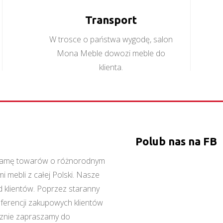
Transport
W trosce o państwa wygodę, salon
Mona Meble dowozi meble do
klienta.
Polub nas na FB
ą gamę towarów o różnorodnym
 mebli z całej Polski. Nasze
 klientów. Poprzez staranny
referencji zakupowych klientów
cznie zapraszamy do