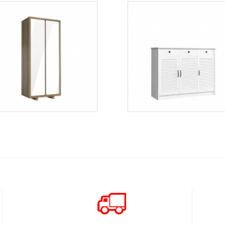
Aspen SD
Orient K3D
Więcej
Więcej