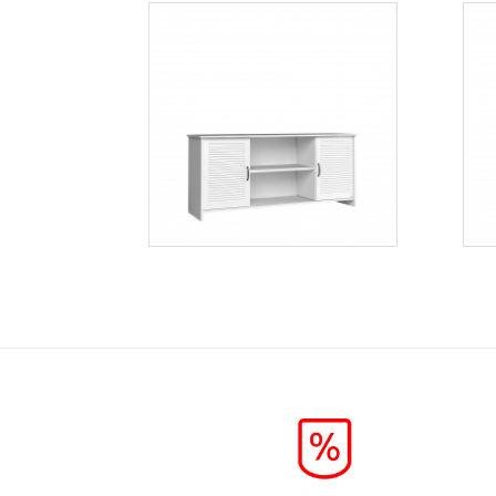
Orient K2D
Więcej