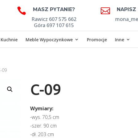


MASZ PYTANIE?
NAPISZ
Rawicz 607 575 662
mona_meb
Góra 697 107 615
Kuchnie
Meble Wypoczynkowe
Promocje
Inne
C-09
C-09
Wymiary:
-wys. 70,5 cm
-szer. 90 cm
-dł. 203 cm