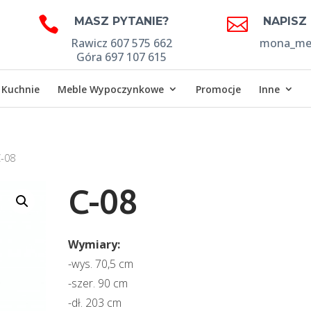


MASZ PYTANIE?
NAPISZ
Rawicz 607 575 662
mona_meb
Góra 697 107 615
Kuchnie
Meble Wypoczynkowe
Promocje
Inne
C-08
C-08
Wymiary:
-wys. 70,5 cm
-szer. 90 cm
-dł. 203 cm