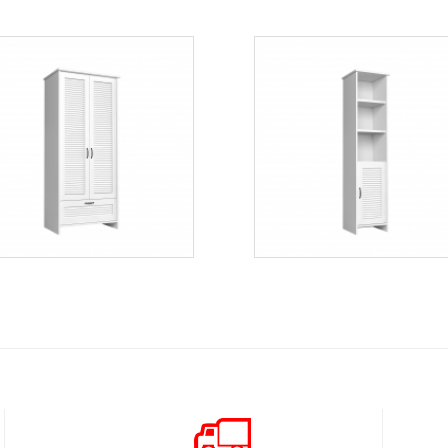
Orient S2D
Orient W1D