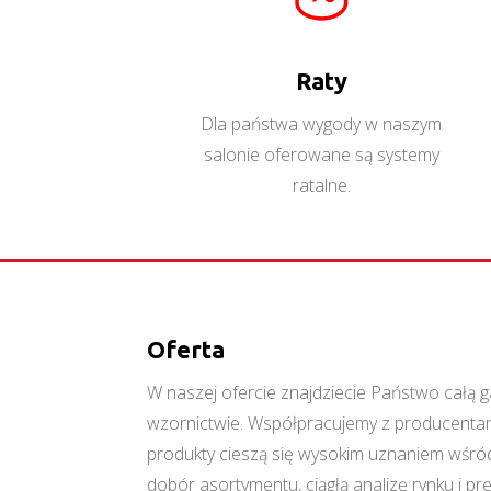
Więcej
Raty
Dla państwa wygody w naszym
salonie oferowane są systemy
ratalne.
Oferta
W naszej ofercie znajdziecie Państwo cał
wzornictwie. Współpracujemy z producentami
produkty cieszą się wysokim uznaniem wśród
dobór asortymentu, ciągłą analizę rynku i p