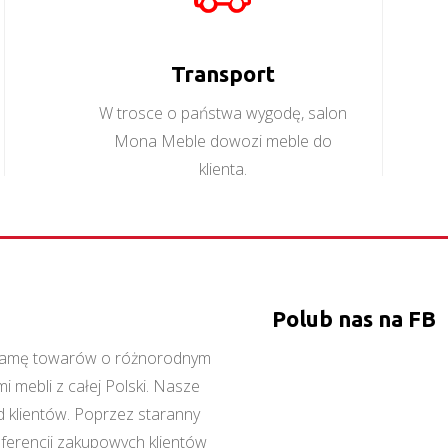
Więcej
Więcej
Transport
W trosce o państwa wygodę, salon
Mona Meble dowozi meble do
klienta.
Polub nas na FB
ą gamę towarów o różnorodnym
 mebli z całej Polski. Nasze
 klientów. Poprzez staranny
referencji zakupowych klientów