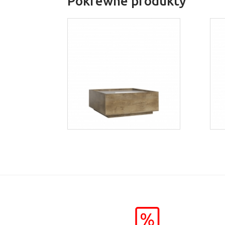
Pokrewne produkty
Aspen LN