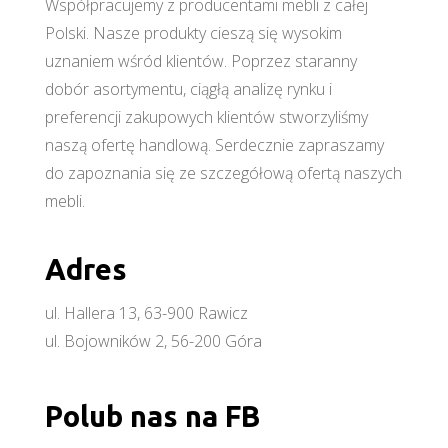
Współpracujemy z producentami mebli z całej
Polski. Nasze produkty cieszą się wysokim
uznaniem wśród klientów. Poprzez staranny
dobór asortymentu, ciągłą analizę rynku i
preferencji zakupowych klientów stworzyliśmy
naszą ofertę handlową. Serdecznie zapraszamy
do zapoznania się ze szczegółową ofertą naszych
mebli.
Adres
ul. Hallera 13, 63-900 Rawicz
ul. Bojowników 2, 56-200 Góra
Polub nas na FB