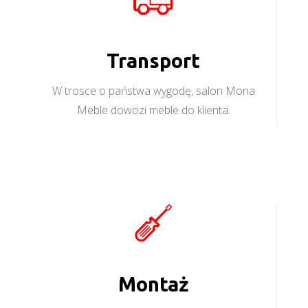
Transport
W trosce o państwa wygodę, salon Mona
Meble dowozi meble do klienta.
Montaż