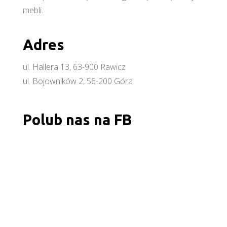
mebli.
Adres
ul. Hallera 13, 63-900 Rawicz
ul. Bojowników 2, 56-200 Góra
Polub nas na FB