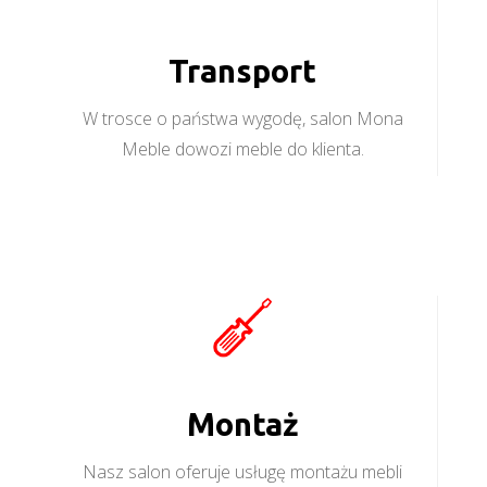
Transport
W trosce o państwa wygodę, salon Mona
Meble dowozi meble do klienta.
Montaż
Nasz salon oferuje usługę montażu mebli