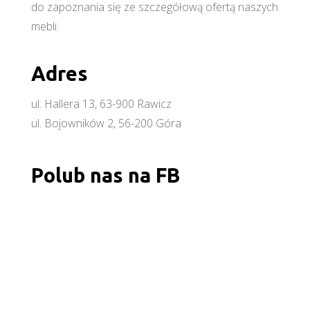
do zapoznania się ze szczegółową ofertą naszych
mebli.
Adres
ul. Hallera 13, 63-900 Rawicz
ul. Bojowników 2, 56-200 Góra
Polub nas na FB