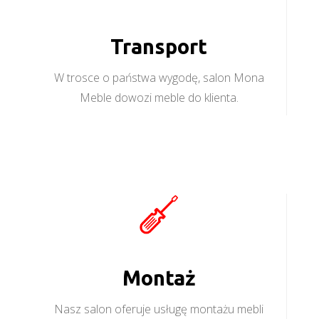
Transport
W trosce o państwa wygodę, salon Mona
Meble dowozi meble do klienta.
Montaż
Nasz salon oferuje usługę montażu mebli